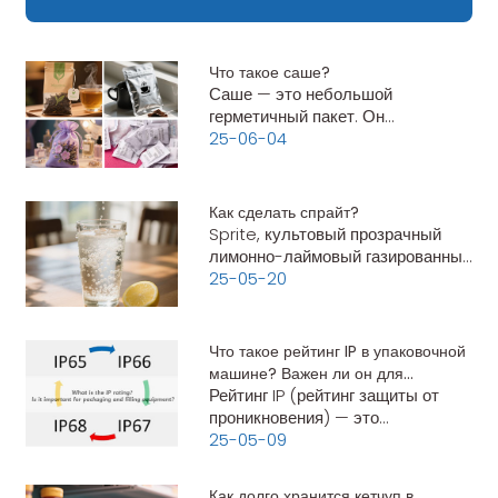
Что такое саше?
Саше — это небольшой
герметичный пакет. Он
предназначен для хранения и
25-06-04
защиты таких веществ, как
порошки, жидкости, гели или
гранулы. Саше, изготовленные из
Как сделать спрайт?
гибких материалов, таких как
Sprite, культовый прозрачный
пластик, фольга или бумага, легки
лимонно-лаймовый газированный
напиток, широко популярен
25-05-20
благодаря своему свежему,
освежающему вкусу. В то время
как коммерческая версия
Что такое рейтинг IP в упаковочной
основана на промышленных
машине? Важен ли он для
процессах и фирменных
Рейтинг IP (рейтинг защиты от
упаковочного и фасовочного
формулах, вы можете создать
проникновения) — это
оборудования?
простую
международный стандарт (IEC
25-05-09
60529), который классифицирует
уровень защиты,
Как долго хранится кетчуп в