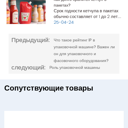
обеспечиваемый корпусами
пакетах?
электрооборудования от твердых
Срок годности кетчупа в пакетах
частиц (пыли,
обычно составляет от 1 до 2 лет.
Однако он может варьироваться
25-04-24
в зависимости от нескольких
факторов, связанных с
Предыдущий:
производством и обработкой.
Что такое рейтинг IP в
Факторы производства и
упаковочной машине? Важен ли
обработки Affe
он для упаковочного и
фасовочного оборудования?
следующий:
Роль упаковочной машины
Сопутствующие товары