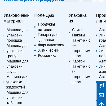
Упаковочный
Поле Дью
Упаковка
Прои
материал
из
лини
Продукты
питания
Машина для
Стик-
Авт
Товары для
упаковки
Пакеты
лин
здоровья
порошка
Пакетики с
гра
Фармацевтика
Машина для
4-
Авт
Химический
упаковки
сторонним
лин
Косметика
гранул
швом
пор
Машина для
Картон
Авт
упаковки
Пакетики с
лин
соуса
3-
жид
Машина для
сторонним
Авт
упаковки
швом
лин
жидкостей
соу
Машина для
Авт
упаковки
лин
таблеток
про