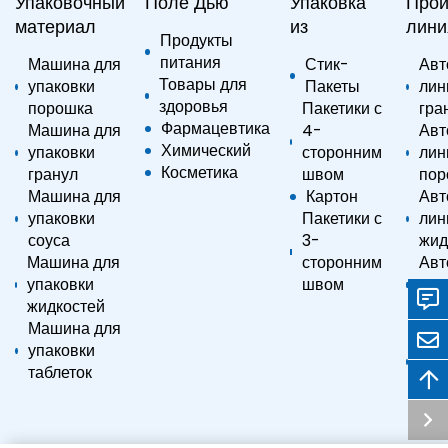
Упаковочный
Поле Дью
Упаковка
Прои
материал
из
лини
Продукты
питания
Машина для
Стик-
Авт
Товары для
упаковки
Пакеты
лин
здоровья
порошка
Пакетики с
гра
Фармацевтика
Машина для
4-
Авт
Химический
упаковки
сторонним
лин
Косметика
гранул
швом
пор
Машина для
Картон
Авт
упаковки
Пакетики с
лин
соуса
3-
жид
Машина для
сторонним
Авт
упаковки
швом
лин
жидкостей
соу
Машина для
Авт
упаковки
лин
таблеток
про
таб