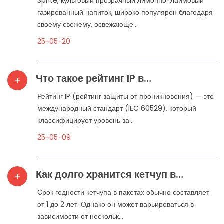
Sprite, культовый прозрачный лимонно-лаймовый
газированный напиток, широко популярен благодаря
своему свежему, освежающе...
25-05-20
Что такое рейтинг IP в
+
упаковочной машине? Важен ли
Рейтинг IP (рейтинг защиты от проникновения) — это
он для упаковочного и
международный стандарт (IEC 60529), который
классифицирует уровень за...
фасовочного оборудования?
25-05-09
Как долго хранится кетчуп в
+
пакетах?
Срок годности кетчупа в пакетах обычно составляет
от 1 до 2 лет. Однако он может варьироваться в
зависимости от нескольк...